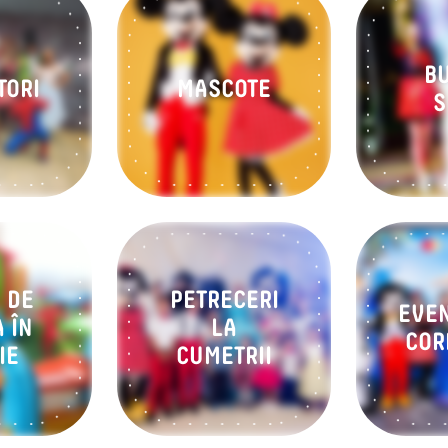
B
TORI
MASCOTE
S
 DE
PETRECERI
EVE
 ÎN
LA
COR
IE
CUMETRII