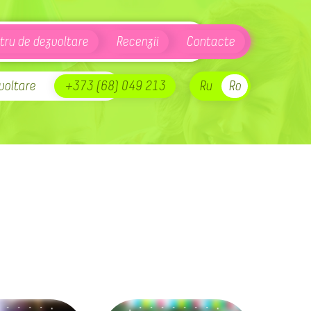
tru de dezvoltare
Recenzii
Contacte
voltare
+373 (68) 049 213
Ru
Ro